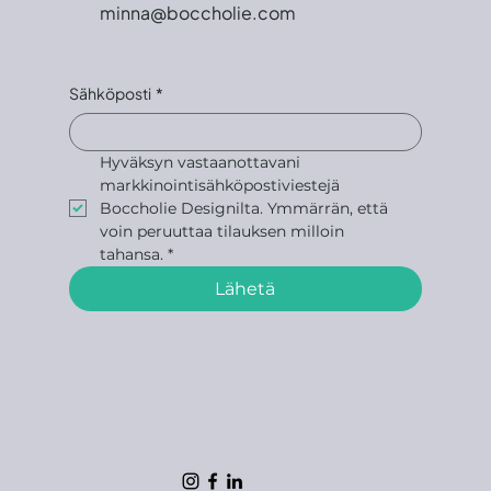
minna@boccholie.com
Sähköposti
*
Hyväksyn vastaanottavani 
markkinointisähköpostiviestejä 
Boccholie Designilta. Ymmärrän, että 
voin peruuttaa tilauksen milloin 
tahansa.
*
Lähetä