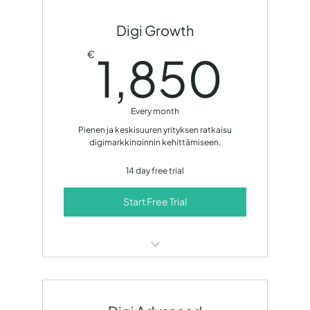
Sisällöntuotanto
Digi Growth
Sosiaalisen median hallinta
1,8
1,850
€
Kuukausittainen tavoitepuhelu
14 päivän ilmainen kokeilujakso!
Every month
Pienen ja keskisuuren yrityksen ratkaisu
digimarkkinoinnin kehittämiseen.
14 day free trial
Start Free Trial
SEO-optimointi
Sisällöntuotanto