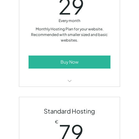
29€
29
Every month
Monthly Hosting Plan for your website.
Recommended with smaller sized and basic
websites.
Buy Now
Web Hosting
Domain Fee
Standard Hosting
System Updates
79€
79
€
Minor fixes up to 1 hour/month