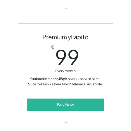
Sivuston ylläpito
Verkkotunnusmaksu/domain
Premium ylläpito
Järjestelmäpäivitykset
99€
99
€
Pienet sisällön korjaukset ja lisäykset 1
tunti/kk
Every month
Kuukausittainen ylläpito verkkosivustollesi.
Suositellaan kasvua tavoittelevalla sivustolle.
Buy Now