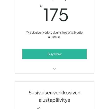
175€
Sähköpostimarkkinointi
175
€
Maksullisen mainonnan hallinnointi
Digimarkkinointistrategia ja kehitys
Yksisivuisen verkkosivun siirto Wix Studio
Kuukausittainen tulosraportti
alustalle.
Kuukausittainen tavoitekeskustelu
Buy Now
14 päivän ilmainen kokeilujakso!
Sivuston uudelleen rakentaminen
uudelle alustalle.
5-sivuisen verkkosivun
alustapäivitys
€