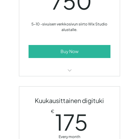
750
5-10 -sivuisen verkkosivun siirto Wix Studio
alustalle.
Buy Now
Sivuston uudelleen rakentaminen
uudelle alustalle.
Kuukausittainen digituki
175€
175
€
Every month