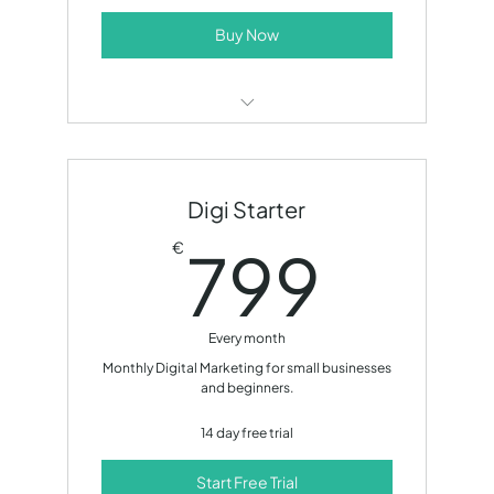
Buy Now
2h/kk kehitystyötä
Digi Starter
799
799
€
Every month
Monthly Digital Marketing for small businesses
and beginners.
14 day free trial
Start Free Trial