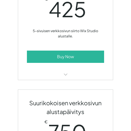
425
425
5-sivuisen verkkosivun siirto Wix Studio
alustalle.
Buy Now
Sivuston uudelleen rakentaminen
uudelle alustalle.
Suurikokoisen verkkosivun
alustapäivitys
750
€