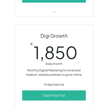
SEO optimization
Content creation
Digi Growth
Social media management
1,8
1,850
€
Monthly development call
14 day free trial!
Every month
Monthly Digital Marketing for small and
medium-sized businesses to grow online.
14 day free trial
Start Free Trial