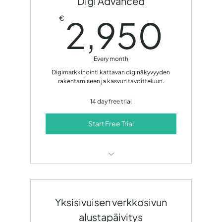
Digi Advanced
Sosiaalisen median hallinta
2,
2,950
€
Sähköpostimarkkinointi
Kuukausittainen tuloskehitysraportti
Every month
Kuukausittainen tavoitekeskustelu
Digimarkkinointi kattavan diginäkyvyyden
rakentamiseen ja kasvun tavoitteluun.
14 päivän ilmainen kokeilujakso!
14 day free trial
Start Free Trial
SEO-optimointi
Sisällöntuotanto
Yksisivuisen verkkosivun
Sosiaalisen median hallinta
alustapäivitys