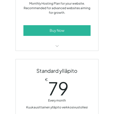
Monthly Hosting Plan for your website.
Recommended for advanced websites aiming
for growth.
Buy Now
Web Hosting
Domain Fee
Standard ylläpito
System Updates
79€
79
€
Minor fixes up to 1 hour/month
Business Email
Every month
Development consultancy up to 1
Kuukausittainen ylläpito verkkosivustollesi
hour/month