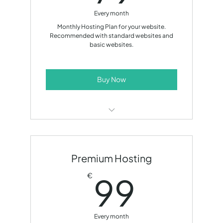
Every month
Monthly Hosting Plan for your website.
Recommended with standard websites and
basic websites.
Buy Now
Web Hosting
Domain Fee
Premium Hosting
System Updates
99€
99
€
Minor Fixes up to 1 hour/month
Business Email
Every month