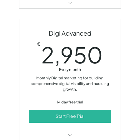
SEO optimization
Content creation
Digi Advanced
Social media management
2,
2,950
€
Email marketing
Monthly performance report
Every month
Monthly development call
Monthly Digital marketing for building
comprehensive digital visibility and pursuing
growth.
14 day free trial!
14 day free trial
Start Free Trial