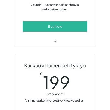
2 tuntia kuussa valinnaisia tehtäviä
verkkosivustollasi.
Buy Now
2h valinnaisia tehtäviä
Kuukausittainen kehitystyö
199
199
€
Every month
Valinnaista kehitystyötä verkkosivustollasi